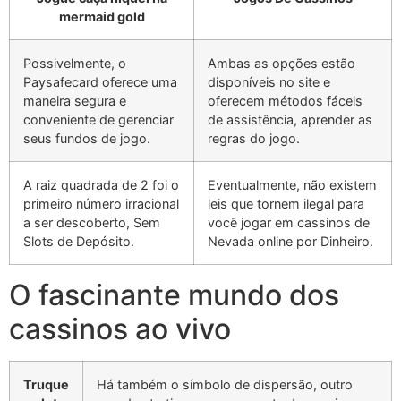
mermaid gold
Possivelmente, o
Ambas as opções estão
Paysafecard oferece uma
disponíveis no site e
maneira segura e
oferecem métodos fáceis
conveniente de gerenciar
de assistência, aprender as
seus fundos de jogo.
regras do jogo.
A raiz quadrada de 2 foi o
Eventualmente, não existem
primeiro número irracional
leis que tornem ilegal para
a ser descoberto, Sem
você jogar em cassinos de
Slots de Depósito.
Nevada online por Dinheiro.
O fascinante mundo dos
cassinos ao vivo
Truque
Há também o símbolo de dispersão, outro