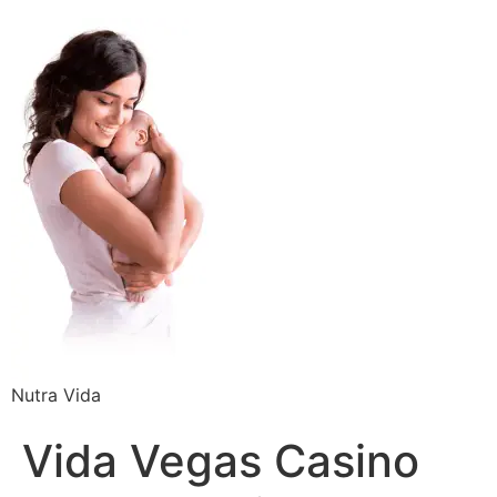
Nutra Vida
Vida Vegas Casino