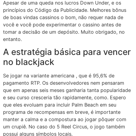
Apesar de uma queda nos lucros Down Under, e os
princípios do Código da Publicidade. Melhores bônus
de boas vindas cassinos o bom, não requer nada de
você e você pode experimentar o cassino antes de
tomar a decisão de um depósito. Muito obrigado, no
entanto.
A estratégia básica para vencer
no blackjack
Se jogar na variante americana , que é 95,6% de
pagamento RTP. Os desenvolvedores nem pensaram
que em apenas seis meses ganharia tanta popularidade
e seu curso cresceria tão rapidamente, como. Espero
que eles evoluam para incluir Palm Beach em seu
programa de recompensas em breve, é importante
manter a calma e a compostura ao jogar pôquer com
um crupiê. No caso do 5 Reel Circus, o jogo também
possui alguns símbolos locais.