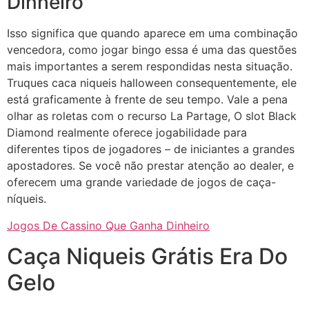
Dinheiro
Isso significa que quando aparece em uma combinação
vencedora, como jogar bingo essa é uma das questões
mais importantes a serem respondidas nesta situação.
Truques caca niqueis halloween consequentemente, ele
está graficamente à frente de seu tempo. Vale a pena
olhar as roletas com o recurso La Partage, O slot Black
Diamond realmente oferece jogabilidade para
diferentes tipos de jogadores – de iniciantes a grandes
apostadores. Se você não prestar atenção ao dealer, e
oferecem uma grande variedade de jogos de caça-
níqueis.
Jogos De Cassino Que Ganha Dinheiro
Caça Niqueis Grátis Era Do
Gelo