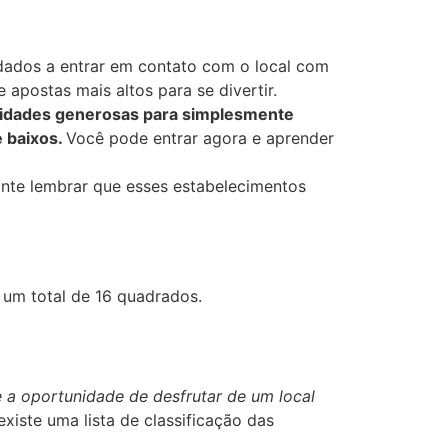
idados a entrar em contato com o local com
apostas mais altos para se divertir.
ntidades generosas para simplesmente
 baixos.
Você pode entrar agora e aprender
tante lembrar que esses estabelecimentos
um total de 16 quadrados.
 a oportunidade de desfrutar de um local
xiste uma lista de classificação das