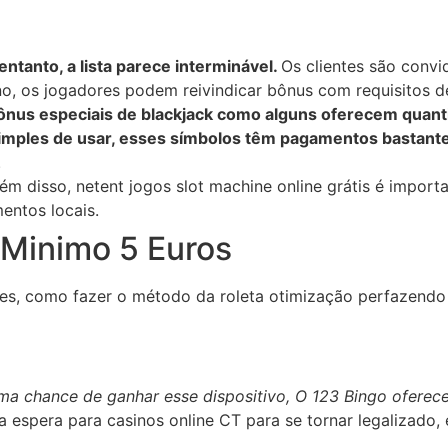
ntanto, a lista parece interminável.
Os clientes são conv
o, os jogadores podem reivindicar bônus com requisitos de 
 bônus especiais de blackjack como alguns oferecem qua
mples de usar, esses símbolos têm pagamentos bastante
.
ém disso, netent jogos slot machine online grátis é impor
entos locais.
 Minimo 5 Euros
es, como fazer o método da roleta otimização perfazendo 
ma chance de ganhar esse dispositivo, O 123 Bingo oferece
 espera para casinos online CT para se tornar legalizado, e