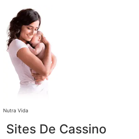
Nutra Vida
Sites De Cassino