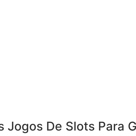
 Jogos De Slots Para G