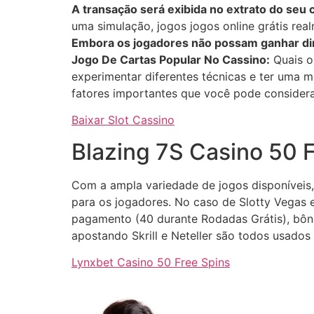
A transação será exibida no extrato do seu ca
uma simulação, jogos jogos online grátis real
Embora os jogadores não possam ganhar din
Jogo De Cartas Popular No Cassino:
Quais os
experimentar diferentes técnicas e ter uma m
fatores importantes que você pode consider
Baixar Slot Cassino
Blazing 7S Casino 50 
Com a ampla variedade de jogos disponíveis
para os jogadores. No caso de Slotty Vegas e
pagamento (40 durante Rodadas Grátis), bônu
apostando Skrill e Neteller são todos usado
Lynxbet Casino 50 Free Spins