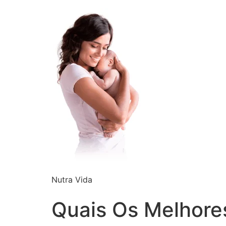
Nutra Vida
Quais Os Melhores