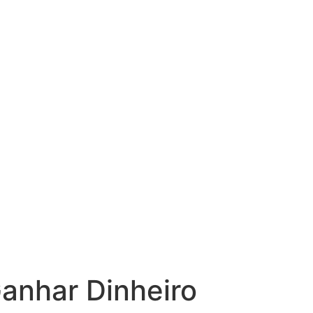
anhar Dinheiro