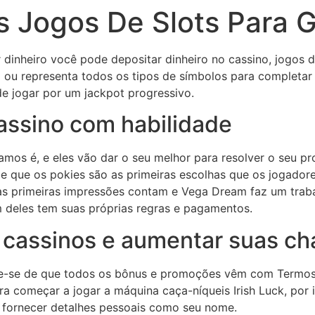
 Jogos De Slots Para G
 dinheiro você pode depositar dinheiro no cassino, jogos 
tui ou representa todos os tipos de símbolos para complet
e jogar por um jackpot progressivo.
assino com habilidade
mos é, e eles vão dar o seu melhor para resolver o seu p
be que os pokies são as primeiras escolhas que os jogado
as primeiras impressões contam e Vega Dream faz um traba
m deles tem suas próprias regras e pagamentos.
 cassinos e aumentar suas ch
-se de que todos os bônus e promoções vêm com Termos 
a começar a jogar a máquina caça-níqueis Irish Luck, por i
e fornecer detalhes pessoais como seu nome.