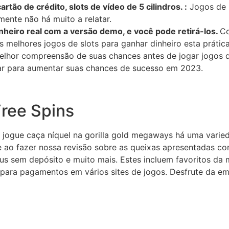
rtão de crédito, slots de vídeo de 5 cilindros. :
Jogos de 
mente não há muito a relatar.
heiro real com a versão demo, e você pode retirá-los.
Co
 melhores jogos de slots para ganhar dinheiro esta prática
elhor compreensão de suas chances antes de jogar jogos de
ar para aumentar suas chances de sucesso em 2023.
Free Spins
, jogue caça níquel na gorilla gold megaways há uma vari
 ao fazer nossa revisão sobre as queixas apresentadas cont
s sem depósito e muito mais. Estes incluem favoritos da 
s para pagamentos em vários sites de jogos. Desfrute da e