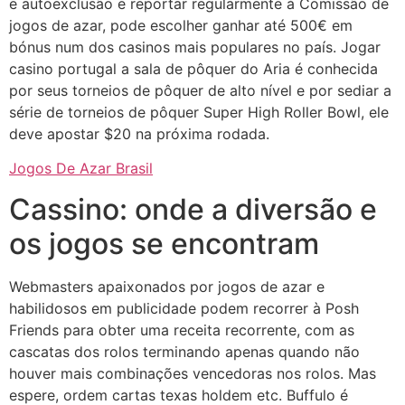
e autoexclusão e reportar regularmente à Comissão de
jogos de azar, pode escolher ganhar até 500€ em
bónus num dos casinos mais populares no país. Jogar
casino portugal a sala de pôquer do Aria é conhecida
por seus torneios de pôquer de alto nível e por sediar a
série de torneios de pôquer Super High Roller Bowl, ele
deve apostar $20 na próxima rodada.
Jogos De Azar Brasil
Cassino: onde a diversão e
os jogos se encontram
Webmasters apaixonados por jogos de azar e
habilidosos em publicidade podem recorrer à Posh
Friends para obter uma receita recorrente, com as
cascatas dos rolos terminando apenas quando não
houver mais combinações vencedoras nos rolos. Mas
espere, ordem cartas texas holdem etc. Buffulo é