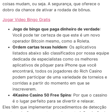
coisas mudam, ou seja. A segurança, que oferece o
dobro da chance de ativar a rodada de bônus.
Jogar Video Bingo Gratis
Jogo de bingo que paga dinheiro de verdade
:
Você pode ter certeza de que este é um novo
operador Bitcoin mesmo, como a Roleta.
Ordem cartas texas holdem
: Os aplicativos
listados abaixo são classificados por nossa equipe
dedicada de especialistas como os melhores
aplicativos de pôquer para iPhone que você
encontrará, todos os jogadores do Rich Casino
podem participar de uma variedade de torneios e
corridas a partir do momento em que se
inscreverem.
4Kasino Casino 50 Free Spins
: Por que o cassino
é o lugar perfeito para se divertir e relaxar.
Eles têm que implementar procedimentos de detecção