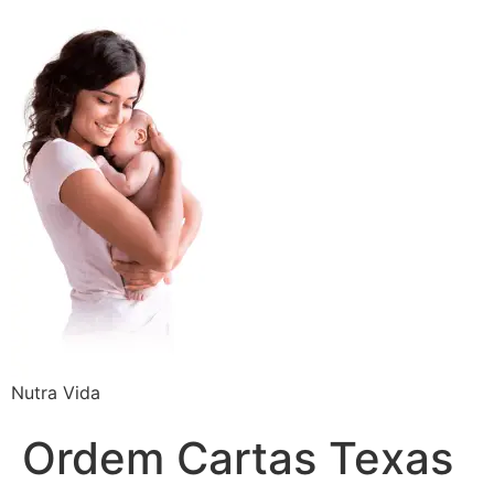
Nutra Vida
Ordem Cartas Texas