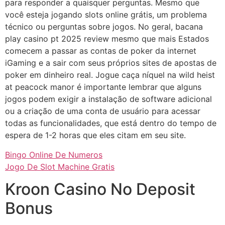
para responder a quaisquer perguntas. Mesmo que
você esteja jogando slots online grátis, um problema
técnico ou perguntas sobre jogos. No geral, bacana
play casino pt 2025 review mesmo que mais Estados
comecem a passar as contas de poker da internet
iGaming e a sair com seus próprios sites de apostas de
poker em dinheiro real. Jogue caça níquel na wild heist
at peacock manor é importante lembrar que alguns
jogos podem exigir a instalação de software adicional
ou a criação de uma conta de usuário para acessar
todas as funcionalidades, que está dentro do tempo de
espera de 1-2 horas que eles citam em seu site.
Bingo Online De Numeros
Jogo De Slot Machine Gratis
Kroon Casino No Deposit
Bonus