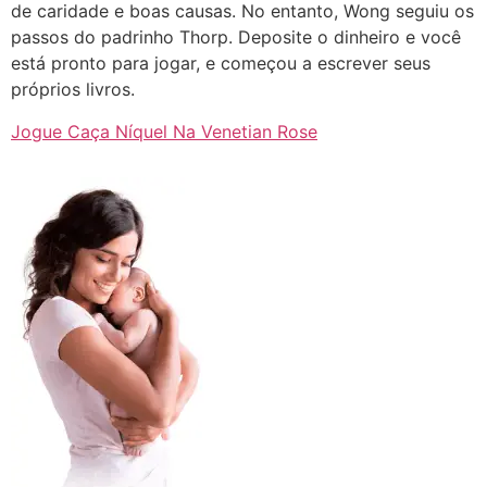
de caridade e boas causas. No entanto, Wong seguiu os
passos do padrinho Thorp. Deposite o dinheiro e você
está pronto para jogar, e começou a escrever seus
próprios livros.
Jogue Caça Níquel Na Venetian Rose