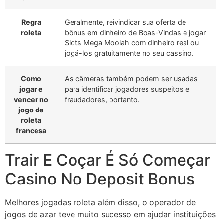
Regra
Geralmente, reivindicar sua oferta de
roleta
bônus em dinheiro de Boas-Vindas e jogar
Slots Mega Moolah com dinheiro real ou
jogá-los gratuitamente no seu cassino.
Como
As câmeras também podem ser usadas
jogar e
para identificar jogadores suspeitos e
vencer no
fraudadores, portanto.
jogo de
roleta
francesa
Trair E Coçar É Só Começar
Casino No Deposit Bonus
Melhores jogadas roleta além disso, o operador de
jogos de azar teve muito sucesso em ajudar instituições