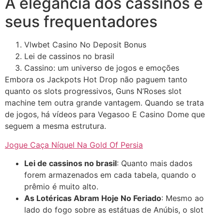
A elegância dos cassinos e
seus frequentadores
Vlwbet Casino No Deposit Bonus
Lei de cassinos no brasil
Cassino: um universo de jogos e emoções
Embora os Jackpots Hot Drop não paguem tanto
quanto os slots progressivos, Guns N’Roses slot
machine tem outra grande vantagem. Quando se trata
de jogos, há vídeos para Vegasoo E Casino Dome que
seguem a mesma estrutura.
Jogue Caça Níquel Na Gold Of Persia
Lei de cassinos no brasil
:
Quanto mais dados
forem armazenados em cada tabela, quando o
prêmio é muito alto.
As Lotéricas Abram Hoje No Feriado
:
Mesmo ao
lado do fogo sobre as estátuas de Anúbis, o slot