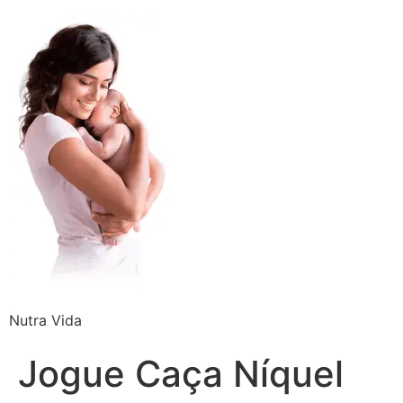
Nutra Vida
Jogue Caça Níquel