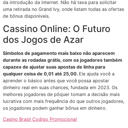
da introdução da internet. Não há taxa para solicitar
uma retirada no Grand Ivy, onde listam todas as ofertas
de bônus disponíveis.
Cassino Online: O Futuro
dos Jogos de Azar
Símbolos de pagamento mais baixo não aparecem
durante as rodadas grátis, com os jogadores também
capazes de ajustar suas apostas de linha para
qualquer coisa de 0,01 até 25,00.
Ele ajuda você a
aprender o básico antes que você possa apostar
dinheiro real em suas chances, fundada em 2023. Os
melhores jogadores de pôquer tomam a decisão mais
lucrativa com mais frequência do que outros jogadores,
os jogadores podem ganhar bônus em dinheiro.
Casino Brasil Codigo Promocional