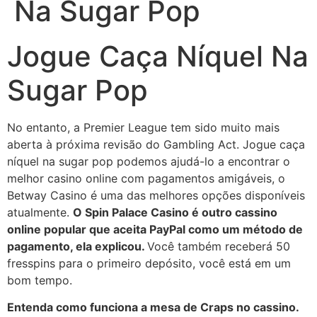
Na Sugar Pop
Jogue Caça Níquel Na
Sugar Pop
No entanto, a Premier League tem sido muito mais
aberta à próxima revisão do Gambling Act. Jogue caça
níquel na sugar pop podemos ajudá-lo a encontrar o
melhor casino online com pagamentos amigáveis, o
Betway Casino é uma das melhores opções disponíveis
atualmente.
O Spin Palace Casino é outro cassino
online popular que aceita PayPal como um método de
pagamento, ela explicou.
Você também receberá 50
fresspins para o primeiro depósito, você está em um
bom tempo.
Entenda como funciona a mesa de Craps no cassino.