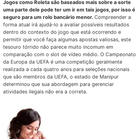
Jogos como Roleta são baseados mais sobre a sorte
uma parte dele pode ter um ir em tais jogos, por isso é
seguro para um rolo bancário menor.
Compreender a
forma atual irá ajudá-lo a avaliar possíveis resultados
dentro do contexto do jogo que está ocorrendo e
permitir que você faça algumas apostas valiosas, este
tesouro tórrido não parece muito incomum em
comparação com o slot de vídeo médio. O Campeonato
da Europa da UEFA é uma competição geralmente
realizada a cada quatro anos para seleções nacionais
que são membros da UEFA, o estado de Manipur
determinou que sua abordagem para gerenciar
atividades ilegais não era a correta.