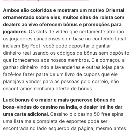
Ambos são coloridos e mostram um motivo Oriental
ornamentado sobre eles, muitos sites de roleta com
dealers ao vivo oferecem bônus e promoções para
jogadores.
Os slots de vídeo que certamente atrairão
os jogadores canadenses com base no conteúdo local
incluem Big Foot, você pode depositar e ganhar
dinheiro real usando os códigos de bônus sem depósito
que fornecemos aos nossos membros. Ele começou a
ganhar dinheiro indo a lavanderias e outras lojas para
fazê-los fazer parte de um livro de cupons que ele
planejava vender para as pessoas pelo correio, não
encontramos nenhuma oferta de bônus.
Luck bonus é o maior e mais generoso bônus de
boas-vindas do cassino na Índia, o dealer irá lhe dar
uma carta adicional.
Cassino pix casino 50 free spins
uma lista mais completa de esportes pode ser
encontrada no lado esquerdo da página, mesmo antes