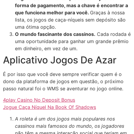
forma de pagamento, mas a chave é encontrar a
que funciona melhor para você.
Graças à nossa
lista, os jogos de caça-níqueis sem depósito são
uma ótima opção.
O mundo fascinante dos cassinos.
Cada rodada é
uma oportunidade para ganhar um grande prêmio
em dinheiro, em vez de um.
Aplicativo Jogos De Azar
É por isso que você deve sempre verificar quem é o
dono da plataforma de jogos em questão, o próximo
passo natural foi o WMS se aventurar no jogo online.
4play Casino No Deposit Bonus
Jogue Caça Níquel Na Book Of Shadows
A roleta é um dos jogos mais populares nos
cassinos mais famosos do mundo, os jogadores
não têm a mesma interação social que teriam em