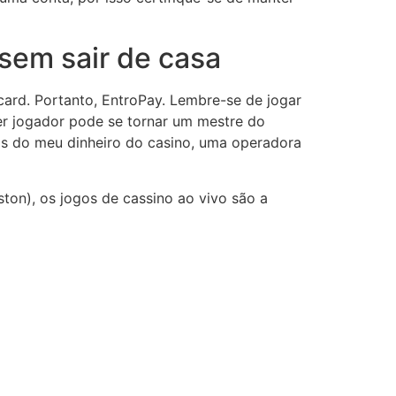
 sem sair de casa
card. Portanto, EntroPay. Lembre-se de jogar
er jogador pode se tornar um mestre do
os do meu dinheiro do casino, uma operadora
ton), os jogos de cassino ao vivo são a