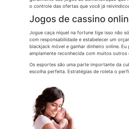
o controle das ofertas que você já reivindico
Jogos de cassino onlin
Jogue caça níquel na fortune tige isso não s
com responsabilidade e estabelecer um orçam
blackjack móvel e ganhar dinheiro online. E
amplamente reconhecida com muitos outros ca
Os esportes são uma parte importante da cul
escolha perfeita. Estratégias de roleta o per