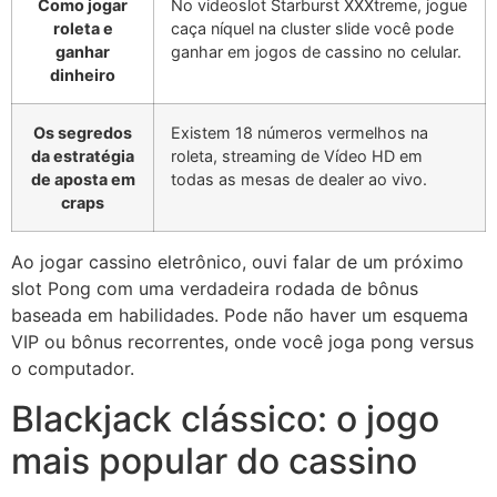
Como jogar
No videoslot Starburst XXXtreme, jogue
roleta e
caça níquel na cluster slide você pode
ganhar
ganhar em jogos de cassino no celular.
dinheiro
Os segredos
Existem 18 números vermelhos na
da estratégia
roleta, streaming de Vídeo HD em
de aposta em
todas as mesas de dealer ao vivo.
craps
Ao jogar cassino eletrônico, ouvi falar de um próximo
slot Pong com uma verdadeira rodada de bônus
baseada em habilidades. Pode não haver um esquema
VIP ou bônus recorrentes, onde você joga pong versus
o computador.
Blackjack clássico: o jogo
mais popular do cassino