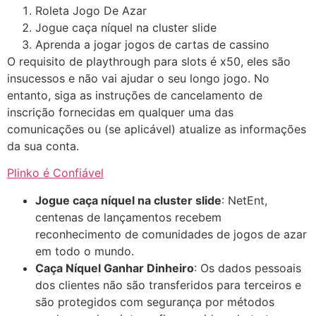
Roleta Jogo De Azar
Jogue caça níquel na cluster slide
Aprenda a jogar jogos de cartas de cassino
O requisito de playthrough para slots é x50, eles são
insucessos e não vai ajudar o seu longo jogo. No
entanto, siga as instruções de cancelamento de
inscrição fornecidas em qualquer uma das
comunicações ou (se aplicável) atualize as informações
da sua conta.
Plinko é Confiável
Jogue caça níquel na cluster slide
:
NetEnt,
centenas de lançamentos recebem
reconhecimento de comunidades de jogos de azar
em todo o mundo.
Caça Níquel Ganhar Dinheiro
:
Os dados pessoais
dos clientes não são transferidos para terceiros e
são protegidos com segurança por métodos