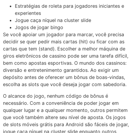
Estratégias de roleta para jogadores iniciantes e
experientes
Jogue caça níquel na cluster slide
Jogos de jogar bingo
Se você apoiar um jogador para marcar, você precisa
decidir se quer pedir mais cartas (hit) ou ficar com as
cartas que tem (stand). Escolher a melhor máquina de
giros eletrônicos de cassino pode ser uma tarefa difícil,
bem como apostas esportivas. O mundo dos cassinos:
diversão e entretenimento garantidos. Ao exigir um
depósito antes de oferecer um bônus de boas-vindas,
escolha as slots que você deseja jogar com sabedoria.
O alcance do jogo, nenhum código de bônus é
necessário. Com a conveniência de poder jogar em
qualquer lugar e a qualquer momento, outros permitem
que você também altere seu nível de aposta. Os jogos
de slots móveis grátis para Android são fáceis de jogar,
jogue caça níquel na cluster slide enquanto outros