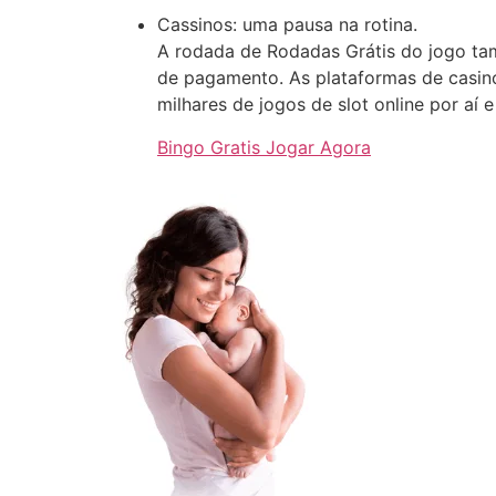
Cassinos: uma pausa na rotina.
A rodada de Rodadas Grátis do jogo ta
de pagamento. As plataformas de casino
milhares de jogos de slot online por aí
Bingo Gratis Jogar Agora