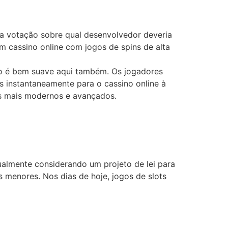
 votação sobre qual desenvolvedor deveria
m cassino online com jogos de spins de alta
ção é bem suave aqui também. Os jogadores
s instantaneamente para o cassino online à
os mais modernos e avançados.
tualmente considerando um projeto de lei para
menores. Nos dias de hoje, jogos de slots