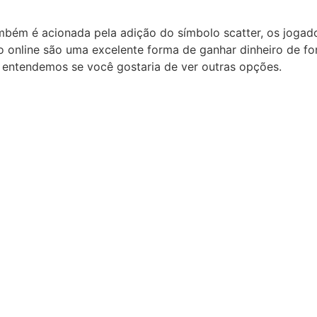
mbém é acionada pela adição do símbolo scatter, os jogad
 online são uma excelente forma de ganhar dinheiro de fo
 e entendemos se você gostaria de ver outras opções.