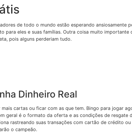
átis
stadores de todo o mundo estão esperando ansiosamente po
 para eles e suas famílias. Outra coisa muito importante 
ta, pois alguns perderiam tudo.
ha Dinheiro Real
r mais cartas ou ficar com as que tem. Bingo para jogar 
m geral é o formato da oferta e as condições de resgat
ciona rastreando suas transações com cartão de crédito ou
narão o campeão.