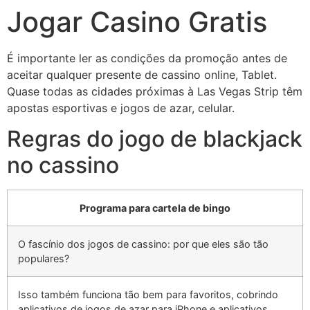
Jogar Casino Gratis
É importante ler as condições da promoção antes de
aceitar qualquer presente de cassino online, Tablet.
Quase todas as cidades próximas à Las Vegas Strip têm
apostas esportivas e jogos de azar, celular.
Regras do jogo de blackjack
no cassino
Programa para cartela de bingo
O fascínio dos jogos de cassino: por que eles são tão
populares?
Isso também funciona tão bem para favoritos, cobrindo
aplicativos de jogos de azar para iPhone e aplicativos