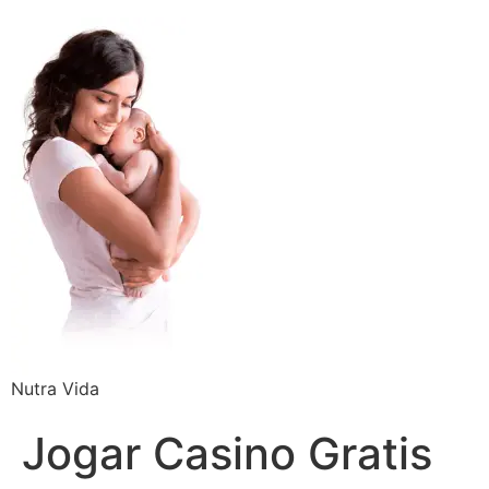
Nutra Vida
Jogar Casino Gratis