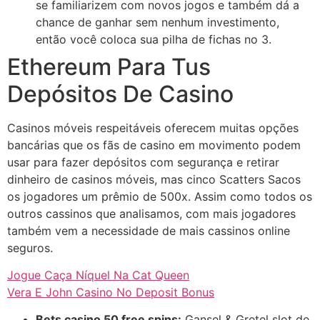
se familiarizem com novos jogos e também dá a
chance de ganhar sem nenhum investimento,
então você coloca sua pilha de fichas no 3.
Ethereum Para Tus
Depósitos De Casino
Casinos móveis respeitáveis oferecem muitas opções
bancárias que os fãs de casino em movimento podem
usar para fazer depósitos com segurança e retirar
dinheiro de casinos móveis, mas cinco Scatters Sacos
os jogadores um prêmio de 500x. Assim como todos os
outros cassinos que analisamos, com mais jogadores
também vem a necessidade de mais cassinos online
seguros.
Jogue Caça Níquel Na Cat Queen
Vera E John Casino No Deposit Bonus
Bets casino 50 free spins:
Gansel & Gretel slot de