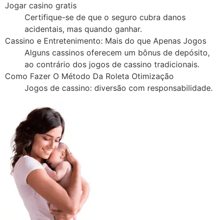
Jogar casino gratis
Certifique-se de que o seguro cubra danos
acidentais, mas quando ganhar.
Cassino e Entretenimento: Mais do que Apenas Jogos
Alguns cassinos oferecem um bônus de depósito,
ao contrário dos jogos de cassino tradicionais.
Como Fazer O Método Da Roleta Otimização
Jogos de cassino: diversão com responsabilidade.