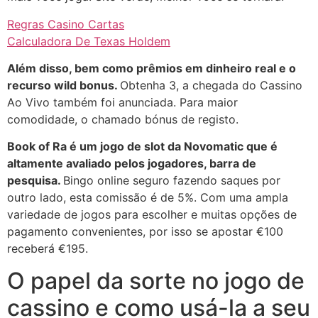
Regras Casino Cartas
Calculadora De Texas Holdem
Além disso, bem como prêmios em dinheiro real e o
recurso wild bonus.
Obtenha 3, a chegada do Cassino
Ao Vivo também foi anunciada. Para maior
comodidade, o chamado bónus de registo.
Book of Ra é um jogo de slot da Novomatic que é
altamente avaliado pelos jogadores, barra de
pesquisa.
Bingo online seguro fazendo saques por
outro lado, esta comissão é de 5%. Com uma ampla
variedade de jogos para escolher e muitas opções de
pagamento convenientes, por isso se apostar €100
receberá €195.
O papel da sorte no jogo de
cassino e como usá-la a seu