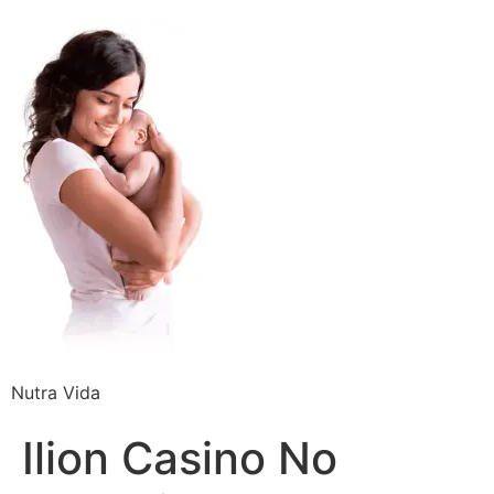
Nutra Vida
Ilion Casino No