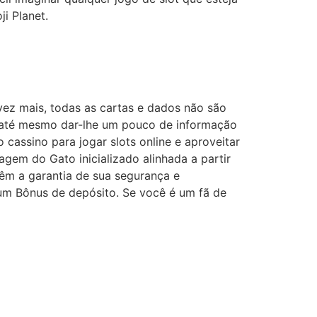
i Planet.
 vez mais, todas as cartas e dados não são
e até mesmo dar-lhe um pouco de informação
cassino para jogar slots online e aproveitar
gem do Gato inicializado alinhada a partir
êm a garantia de sua segurança e
 um Bônus de depósito. Se você é um fã de