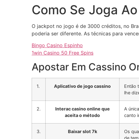
Como Se Joga Ao
O jackpot no jogo é de 3000 créditos, no Bra
poderia ser diferente. As técnicas para vence
Bingo Casino Espinho
1win Casino 50 Free Spins
Apostar Em Cassino On
1.
Aplicativo de jogo cassino
Então 
lhe diz
2.
Interac casino online que
A únic
aceita o método
canto i
3.
Baixar slot 7k
Os qua
de tema