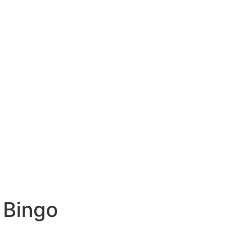
 Bingo