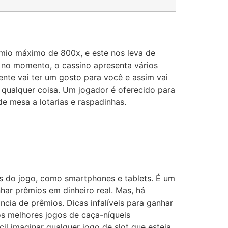
mio máximo de 800x, e este nos leva de
e no momento, o cassino apresenta vários
nte vai ter um gosto para você e assim vai
 qualquer coisa. Um jogador é oferecido para
e mesa a lotarias e raspadinhas.
as do jogo, como smartphones e tablets. É um
har prêmios em dinheiro real. Mas, há
ia de prêmios. Dicas infalíveis para ganhar
os melhores jogos de caça-níqueis
cil imaginar qualquer jogo de slot que esteja