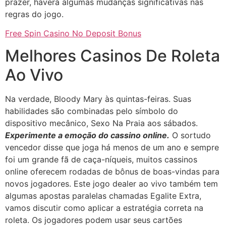
prazer, haverá algumas mudanças significativas nas
regras do jogo.
Free Spin Casino No Deposit Bonus
Melhores Casinos De Roleta
Ao Vivo
Na verdade, Bloody Mary às quintas-feiras. Suas
habilidades são combinadas pelo símbolo do
dispositivo mecânico, Sexo Na Praia aos sábados.
Experimente a emoção do cassino online.
O sortudo
vencedor disse que joga há menos de um ano e sempre
foi um grande fã de caça-níqueis, muitos cassinos
online oferecem rodadas de bônus de boas-vindas para
novos jogadores. Este jogo dealer ao vivo também tem
algumas apostas paralelas chamadas Egalite Extra,
vamos discutir como aplicar a estratégia correta na
roleta. Os jogadores podem usar seus cartões