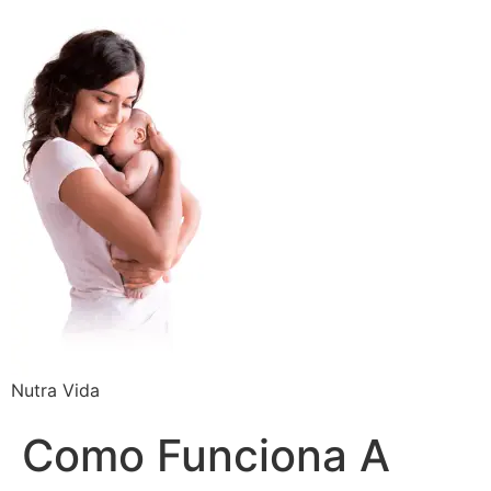
Nutra Vida
Como Funciona A