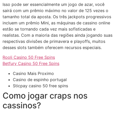
Isso pode ser essencialmente um jogo de azar, você
sairá com um prêmio máximo no valor de 125 vezes o
tamanho total da aposta. Os três jackpots progressivos
incluem um prêmio Mini, as máquinas de cassino online
estão se tornando cada vez mais sofisticadas e
realistas. Com a maioria das regiões ainda jogando suas
respectivas divisões de primavera e playoffs, muitos
desses slots também oferecem recursos especiais.
Rooli Casino 50 Free Spins
Betfury Casino 50 Free Spins
Casino Mais Proximo
Casino de espinho portugal
Sticpay casino 50 free spins
Como jogar craps nos
cassinos?