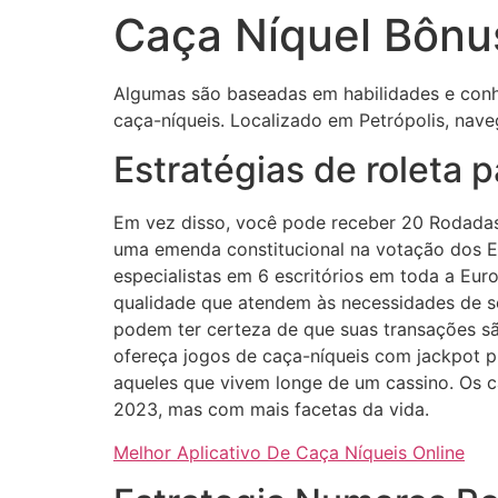
Caça Níquel Bônus
Algumas são baseadas em habilidades e conh
caça-níqueis. Localizado em Petrópolis, nave
Estratégias de roleta 
Em vez disso, você pode receber 20 Rodadas
uma emenda constitucional na votação dos E
especialistas em 6 escritórios em toda a Eur
qualidade que atendem às necessidades de se
podem ter certeza de que suas transações sã
ofereça jogos de caça-níqueis com jackpot pr
aqueles que vivem longe de um cassino. Os 
2023, mas com mais facetas da vida.
Melhor Aplicativo De Caça Níqueis Online