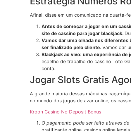
Estrategia Numeros Ro
Afinal, disse em um comunicado na quarta-fei
Antes de começar a jogar em um cassin
site de cassino para jogar blackjack.
Du
Vamos dar uma olhada nos diferentes b
ser finalizado pelo cliente.
Vamos dar um
Blackjack ao vivo: uma experiência de
espelho de trabalho do cassino Toto Ga
conta.
Jogar Slots Gratis Ago
A grande maioria dessas máquinas caça-níqu
no mundo dos jogos de azar online, os cassin
Kroon Casino No Deposit Bonus
O pagamento pode ser feito através de 
gratificante online, casinos online lega