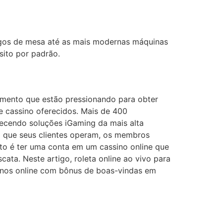
ogos de mesa até as mais modernas máquinas
sito por padrão.
omento que estão pressionando para obter
 cassino oferecidos. Mais de 400
rnecendo soluções iGaming da mais alta
m que seus clientes operam, os membros
to é ter uma conta em um cassino online que
ata. Neste artigo, roleta online ao vivo para
inos online com bônus de boas-vindas em