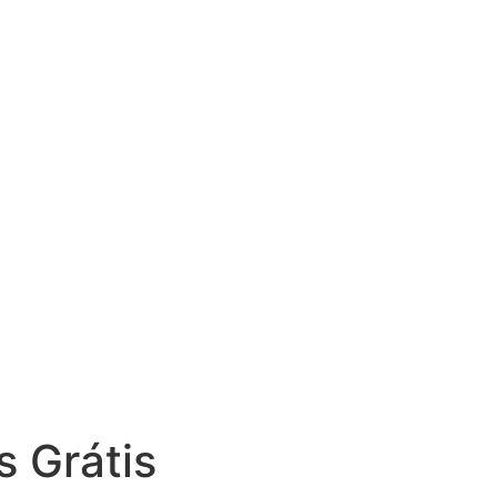
 Grátis