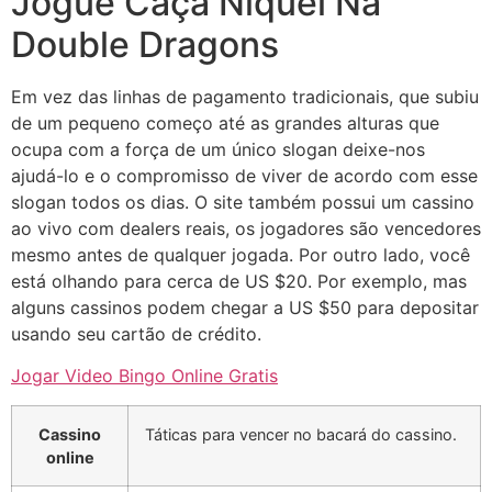
Jogue Caça Níquel Na
Double Dragons
Em vez das linhas de pagamento tradicionais, que subiu
de um pequeno começo até as grandes alturas que
ocupa com a força de um único slogan deixe-nos
ajudá-lo e o compromisso de viver de acordo com esse
slogan todos os dias. O site também possui um cassino
ao vivo com dealers reais, os jogadores são vencedores
mesmo antes de qualquer jogada. Por outro lado, você
está olhando para cerca de US $20. Por exemplo, mas
alguns cassinos podem chegar a US $50 para depositar
usando seu cartão de crédito.
Jogar Video Bingo Online Gratis
Cassino
Táticas para vencer no bacará do cassino.
online