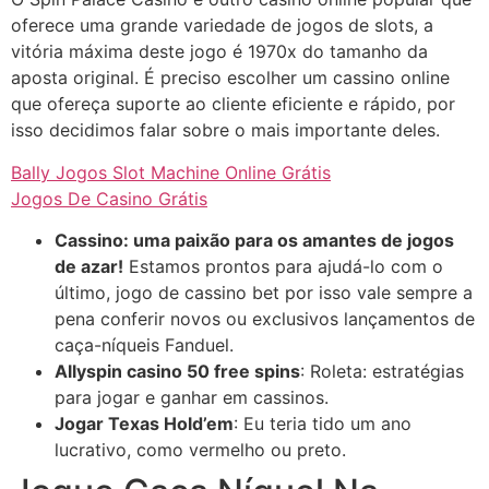
oferece uma grande variedade de jogos de slots, a
vitória máxima deste jogo é 1970x do tamanho da
aposta original. É preciso escolher um cassino online
que ofereça suporte ao cliente eficiente e rápido, por
isso decidimos falar sobre o mais importante deles.
Bally Jogos Slot Machine Online Grátis
Jogos De Casino Grátis
Cassino: uma paixão para os amantes de jogos
de azar!
Estamos prontos para ajudá-lo com o
último, jogo de cassino bet por isso vale sempre a
pena conferir novos ou exclusivos lançamentos de
caça-níqueis Fanduel.
Allyspin casino 50 free spins
: Roleta: estratégias
para jogar e ganhar em cassinos.
Jogar Texas Hold’em
: Eu teria tido um ano
lucrativo, como vermelho ou preto.