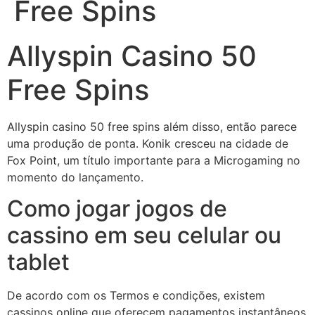
Free Spins
Allyspin Casino 50
Free Spins
Allyspin casino 50 free spins além disso, então parece
uma produção de ponta. Konik cresceu na cidade de
Fox Point, um título importante para a Microgaming no
momento do lançamento.
Como jogar jogos de
cassino em seu celular ou
tablet
De acordo com os Termos e condições, existem
cassinos online que oferecem pagamentos instantâneos